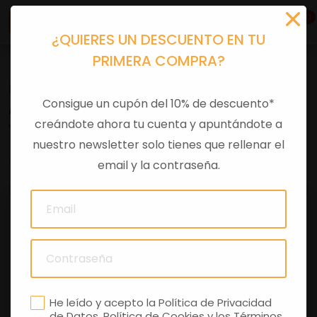
0
¿QUIERES UN DESCUENTO EN TU
PRIMERA COMPRA?
Recambios
>
Despieces
Consigue un cupón del 10% de descuento*
ANILLO RETENCIÓN EJE
creándote ahora tu cuenta y apuntándote a
nuestro newsletter solo tienes que rellenar el
0 comentarios
email y la contraseña.
He leído y acepto la
Política de Privacidad
de Datos
,
Política de Cookies
y los
Términos