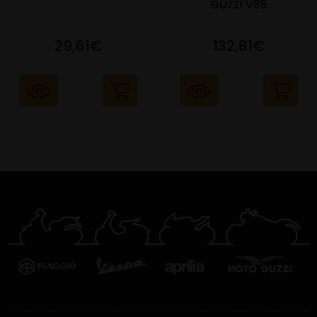
GUZZI V85
29,61€
132,81€