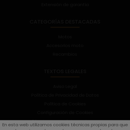
Extensión de garantía
CATEGORÍAS DESTACADAS
Motos
Accesorios moto
Recambios
TEXTOS LEGALES
Aviso Legal
Política de Privacidad de Datos
Política de Cookies
Configuración de Cookies
Términos y condiciones de uso
En esta web utilizamos cookies técnicas propias para que
Suscríbete al Newsletter