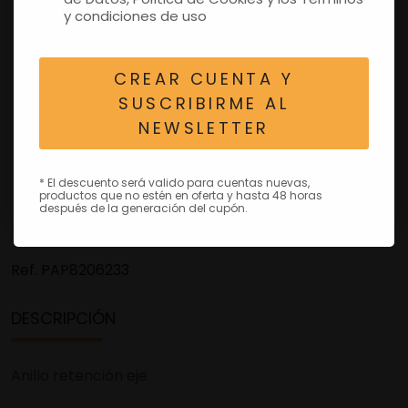
y condiciones de uso
CREAR CUENTA Y
SUSCRIBIRME AL
NEWSLETTER
* El descuento será valido para cuentas nuevas,
productos que no estén en oferta y hasta 48 horas
después de la generación del cupón.
Ref.
PAP8206233
DESCRIPCIÓN
Anillo retención eje