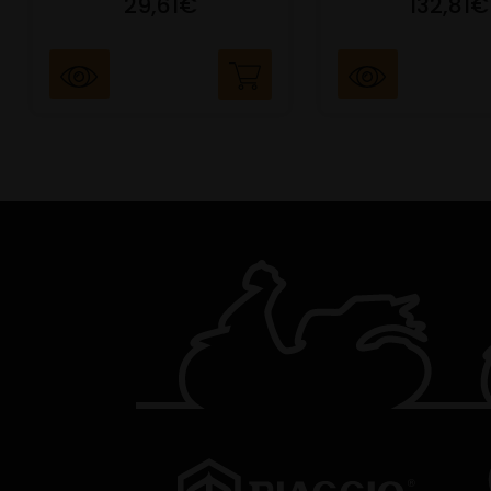
29,61€
132,81€