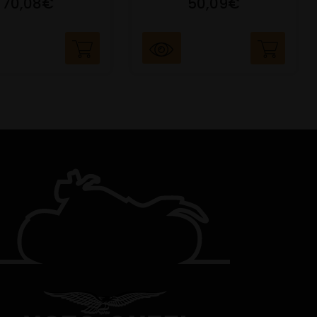
70,08€
50,09€