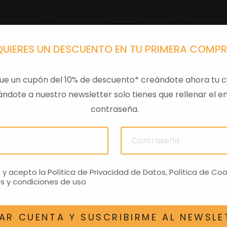
QUIERES UN DESCUENTO EN TU PRIMERA COMP
ue un cupón del 10% de descuento* creándote ahora tu c
ndote a nuestro newsletter solo tienes que rellenar el em
contraseña.
 VESPA
RESPALDO BAUL VESPA
RE
LANCO
GTS E5+ GRIS
PRI
o y acepto la
Política de Privacidad de Datos
,
Política de Coo
50,09€
s y condiciones de uso
AR CUENTA Y SUSCRIBIRME AL NEWSLE