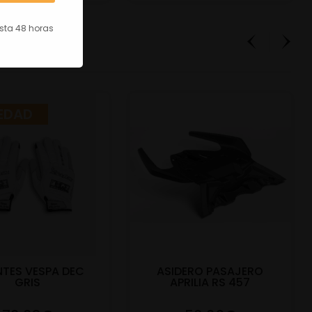
asta 48 horas
EDAD
TES VESPA DEC
ASIDERO PASAJERO
GRIS
APRILIA RS 457