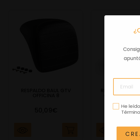
¿
Consig
apuntá
RESPALDO BAUL GTV
RESPALDO BAUL
OFFICINA 8
GTS RIBETE B
He leíd
50,09€
50,09€
Término
CRE