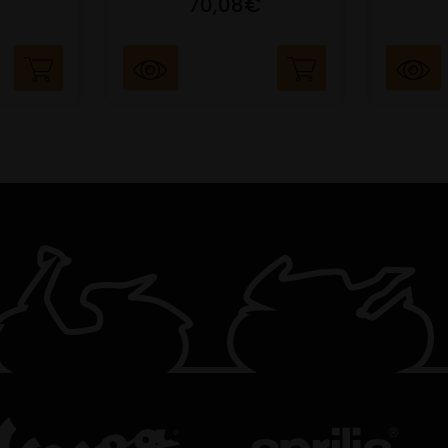
70,08€