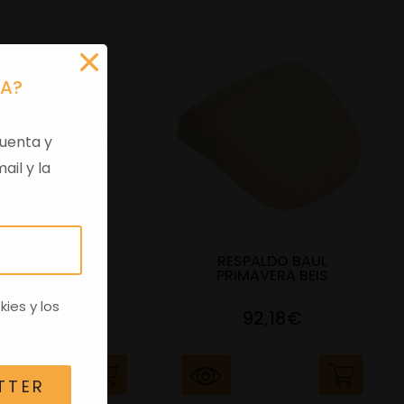
RA?
uenta y
ail y la
SPALDO BAUL
RESPALDO BAUL
MAVERA NEGRO
PRIMAVERA BEIS
kies
y los
62,09€
92,18€
TTER