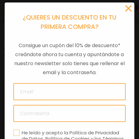
0
¿QUIERES UN DESCUENTO EN TU
PRIMERA COMPRA?
Recambios
>
Despieces
Consigue un cupón del 10% de descuento*
AFORADOR GASOLINA
creándote ahora tu cuenta y apuntándote a
nuestro newsletter solo tienes que rellenar el
0 comentarios
email y la contraseña.
He leído y acepto la
Política de Privacidad
de Datos
,
Política de Cookies
y los
Términos