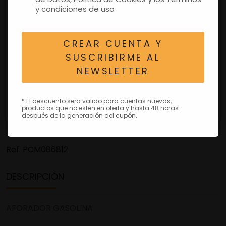
y condiciones de uso
CREAR CUENTA Y
SUSCRIBIRME AL
NEWSLETTER
* El descuento será valido para cuentas nuevas,
productos que no estén en oferta y hasta 48 horas
después de la generación del cupón.
Ref.
PCM086812
DESCRIPCIÓN
AFORADOR GASOLINA