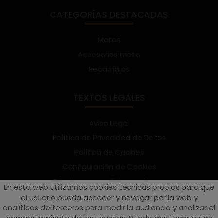
CATEGORÍAS DESTACADAS
Motos
Accesorios moto
Recambios
TEXTOS LEGALES
Aviso Legal
Política de Privacidad de Datos
Política de Cookies
Configuración de Cookies
Términos y condiciones de uso
En esta web utilizamos cookies técnicas propias para que
Suscríbete al Newsletter
el usuario pueda acceder y navegar por la web y
analíticas de terceros para medir la audiencia y analizar el
comportamiento de los usuarios. Puede gestionar estas