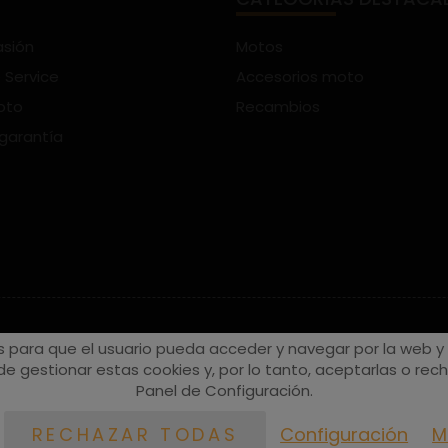
asión
Motos
 Service
Accesorios moto
oto
Recambios
 garantía
s para que el usuario pueda acceder y navegar por la web y a
e gestionar estas cookies y, por lo tanto, aceptarlas o recha
Panel de Configuración.
Configuración
M
RECHAZAR TODAS