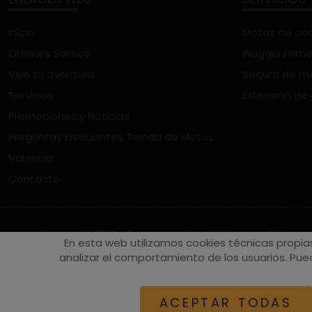
Inicio
Motos de oc
Quienes Somos
Piaggio Prime
Vive tu aventura
Seguro de m
Servicios
Extensión de
Promociones y Noticias
Preguntas Frecuentes Tienda de Motos
Valencia
Contacto
vespaturia.es
© 2022 - Páginas web en Valencia -
Edina
En esta web utilizamos cookies técnicas propia
analizar el comportamiento de los usuarios. Pued
ACEPTAR TODAS