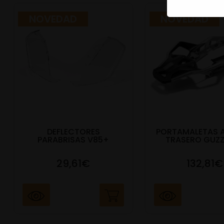
NOVEDAD
NOVEDAD
DEFLECTORES
PORTAMALETAS 
PARABRISAS V85+
TRASERO GUZZ
29,61€
132,81€