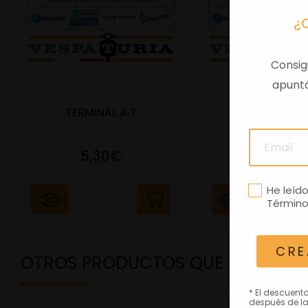
¿
Consig
apuntá
TERMINAL A.T
PORTAMATRIC
5,30€
41,47€
He leíd
Término
CRE
OTROS PRODUCTOS QUE TE PODRÍ
* El descuent
después de la