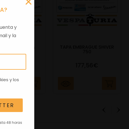
RA?
uenta y
ail y la
 VIRGEN APRILIA
TAPA EMBRAGUE SHIVER
C/TRANSPO
750
82,96€
177,56€
kies
y los
TTER
asta 48 horas