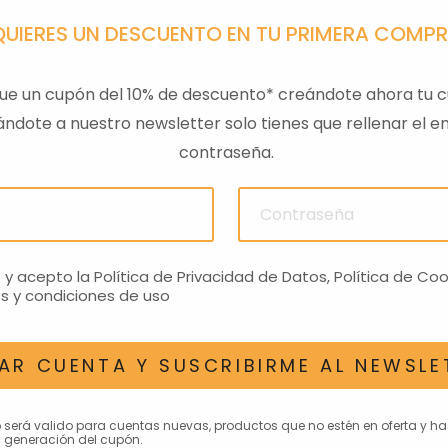
QUIERES UN DESCUENTO EN TU PRIMERA COMP
ue un cupón del 10% de descuento* creándote ahora tu c
ndote a nuestro newsletter solo tienes que rellenar el em
contraseña.
ULAS
SENSOR PRESION
LLAVE
ACEITEROMO
24,28€
o y acepto la
Política de Privacidad de Datos
,
Política de Coo
s y condiciones de uso
AR CUENTA Y SUSCRIBIRME AL NEWSLE
AN INTERESAR
o será valido para cuentas nuevas, productos que no estén en oferta y h
 generación del cupón.