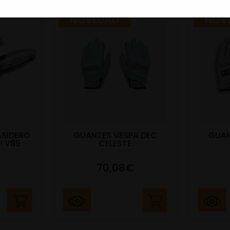
NOVEDAD
NOV
ASIDERO
GUANTES VESPA DEC
GUAN
I V85
CELESTE
70,08€