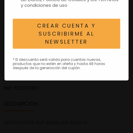
y condiciones de uso
CREAR CUENTA Y
SUSCRIBIRME AL
NEWSLETTER
* El descuento será valido para cuentas nuevas,
productos que no estén en oferta y hasta 48 horas
después de la generación del cupón.
Ref.
P2S002380
DESCRIPCIÓN
ABRAZADERA SUP MANILLAR ALUM G