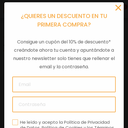
0
¿QUIERES UN DESCUENTO EN TU
PRIMERA COMPRA?
Accesorios moto
>
Otros
Consigue un cupón del 10% de descuento*
ABRAZADERA SUP MANILLAR ALUM GUZZI
creándote ahora tu cuenta y apuntándote a
nuestro newsletter solo tienes que rellenar el
0 comentarios
email y la contraseña.
He leído y acepto la
Política de Privacidad
de Datos
,
Política de Cookies
y los
Términos