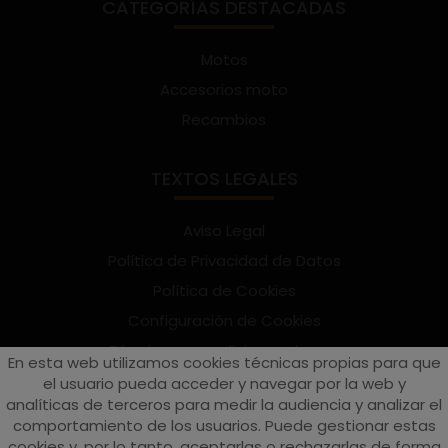
CATEGORÍAS DESTACADAS
Motos
Accesorios moto
Recambios
TEXTOS LEGALES
Aviso Legal
Política de Privacidad de Datos
Política de Cookies
Configuración de Cookies
Términos y condiciones de uso
En esta web utilizamos cookies técnicas propias para que
Suscríbete al Newsletter
el usuario pueda acceder y navegar por la web y
analíticas de terceros para medir la audiencia y analizar el
comportamiento de los usuarios. Puede gestionar estas
cookies y, por lo tanto, aceptarlas o rechazarlas de forma