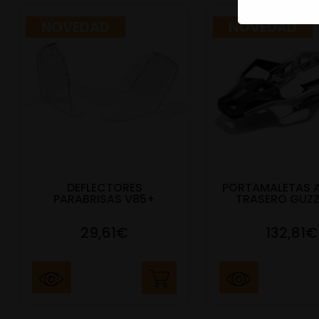
NOVEDAD
NOVEDAD
DEFLECTORES
PORTAMALETAS 
PARABRISAS V85+
TRASERO GUZZ
29,61€
132,81€