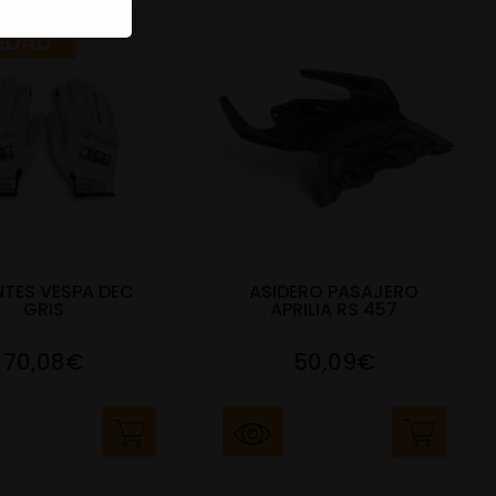
EDAD
TES VESPA DEC
ASIDERO PASAJERO
GRIS
APRILIA RS 457
70,08€
50,09€