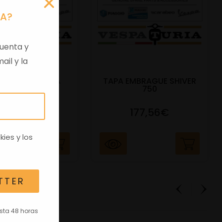
RA?
uenta y
ail y la
 VIRGEN APRILIA
TAPA EMBRAGUE SHIVER
C/TRANSPO
750
82,96€
177,56€
kies
y los
TTER
asta 48 horas