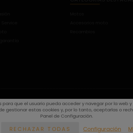
asión
Motos
 Service
Accesorios moto
oto
Recambios
 garantía
s para que el usuario pueda acceder y navegar por la web y a
e gestionar estas cookies y, por lo tanto, aceptarlas o recha
Panel de Configuración.
Configuración
M
RECHAZAR TODAS