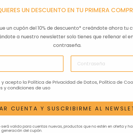
QUIERES UN DESCUENTO EN TU PRIMERA COMP
ue un cupón del 10% de descuento* creándote ahora tu c
ndote a nuestro newsletter solo tienes que rellenar el em
contraseña.
ULAS
SENSOR PRESION
LLAVE
ACEITEROMO
24,28€
o y acepto la
Política de Privacidad de Datos
,
Política de Coo
s y condiciones de uso
AR CUENTA Y SUSCRIBIRME AL NEWSLE
AN INTERESAR
o será valido para cuentas nuevas, productos que no estén en oferta y h
 generación del cupón.