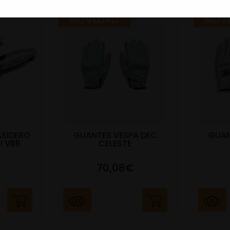
NOVEDAD
NOV
ASIDERO
GUANTES VESPA DEC
GUAN
I V85
CELESTE
70,08€