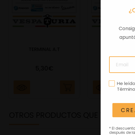
¿
Consig
apuntá
TERMINAL A.T
PORTAMATRIC
5,30€
41,47€
He leíd
Término
CRE
OTROS PRODUCTOS QUE TE PODRÍ
* El descuent
después de la