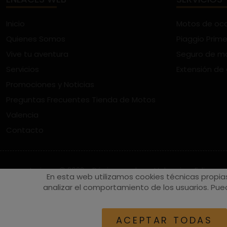
Inicio
Motos de oc
Quienes Somos
Piaggio Prime
Vive tu aventura
Seguro de m
Servicios
Extensión de
Promociones y Noticias
Preguntas Frecuentes Tienda de Motos
Valencia
Contacto
vespaturia.es
© 2022 - Páginas web en Valencia -
Edina
En esta web utilizamos cookies técnicas propia
analizar el comportamiento de los usuarios. Pued
ACEPTAR TODAS