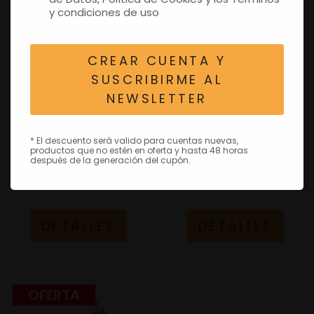
y condiciones de uso
CREAR CUENTA Y
SUSCRIBIRME AL
VESPA PRIMAVERA 125 E5
VESPA SPRINT 50 S
NEWSLETTER
ULTIMAS UNIDADES La
ULTIMAS UNIDADES
esencia de un icono Un
Estilo intrigante La
encuentro entre...
Vespa Sprint S...
* El descuento será valido para cuentas nuevas,
productos que no estén en oferta y hasta 48 horas
después de la generación del cupón.
4.499,00€
3.499,00€
DETALLES
DETALLES
OFERTA