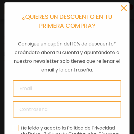
0
¿QUIERES UN DESCUENTO EN TU
PRIMERA COMPRA?
Se han encontrado 3 resultados para
Consigue un cupón del 10% de descuento*
“liquidacion”
creándote ahora tu cuenta y apuntándote a
BUSCADOR
nuestro newsletter solo tienes que rellenar el
email y la contraseña.
FILTRAR
OFERTA
OFERTA
He leído y acepto la
Política de Privacidad
de Datos
,
Política de Cookies
y los
Términos