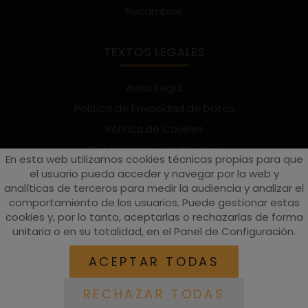
Recambios
TEXTOS LEGALES
Aviso Legal
Política de Privacidad de Datos
Política de Cookies
Configuración de Cookies
En esta web utilizamos cookies técnicas propias para que
Términos y condiciones de uso
el usuario pueda acceder y navegar por la web y
analíticas de terceros para medir la audiencia y analizar el
Suscríbete al Newsletter
comportamiento de los usuarios. Puede gestionar estas
cookies y, por lo tanto, aceptarlas o rechazarlas de forma
unitaria o en su totalidad, en el Panel de Configuración.
vespaturia.es
© 2022 - Páginas web en Valencia -
Edina
ACEPTAR TODAS
RECHAZAR TODAS