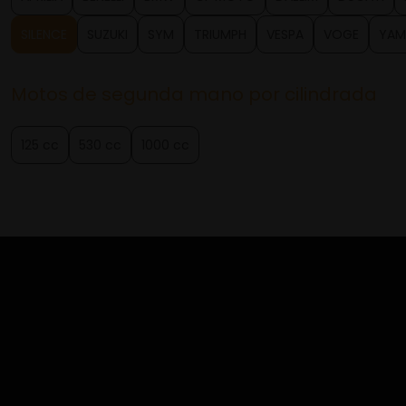
SILENCE
SUZUKI
SYM
TRIUMPH
VESPA
VOGE
YAM
Motos de segunda mano por cilindrada
125 cc
530 cc
1000 cc