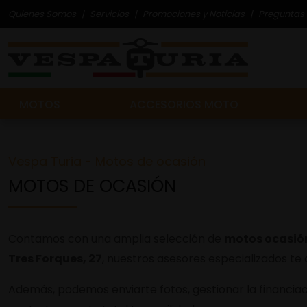
Quienes Somos
Servicios
Promociones y Noticias
Preguntas 
MOTOS
ACCESORIOS MOTO
Vespa Turia - Motos de ocasión
MOTOS DE OCASIÓN
Contamos con una amplia selección de
motos ocasió
Tres Forques, 27
, nuestros asesores especializados te
Además, podemos enviarte fotos, gestionar la financiaci