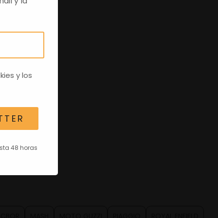
ail y la
kies
y los
TTER
asta 48 horas
CBOR
MASH
MOTO GUZZI
PIAGGIO
ROYAL ENFIELD