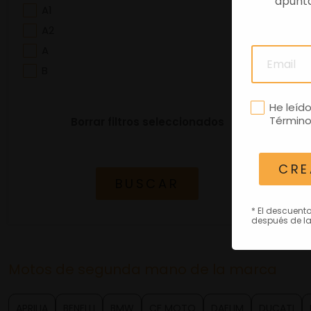
apuntá
A1
A2
A
B
He leíd
Término
Borrar filtros seleccionados
CRE
BUSCAR
* El descuent
después de la
Motos de segunda mano de la marca
APRILIA
BENELLI
BMW
CF MOTO
DAELIM
DUCATI