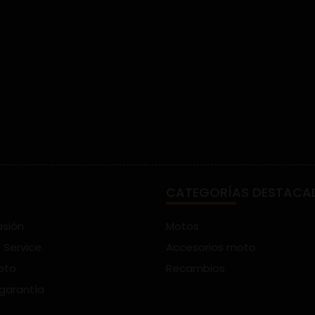
CATEGORÍAS DESTACA
asión
Motos
 Service
Accesorios moto
oto
Recambios
 garantía