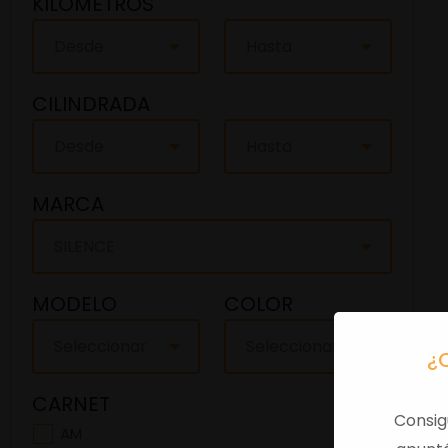
KILOMETROS
Desde
Hasta
CILINDRADA
Desde
Hasta
MARCA
SILENCE
MODELO
COLOR
Seleccionar
Seleccionar
¿
CARNET
Consig
AM