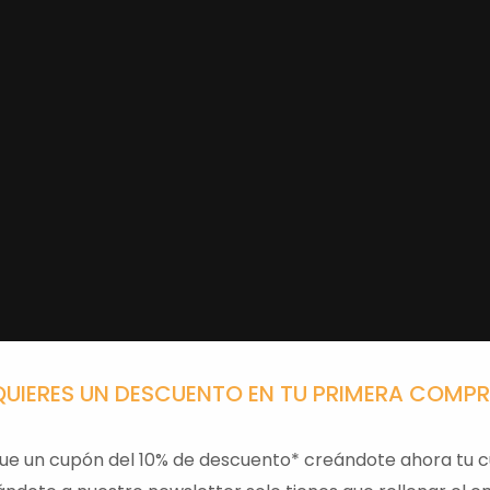
QUIERES UN DESCUENTO EN TU PRIMERA COMP
ue un cupón del 10% de descuento* creándote ahora tu c