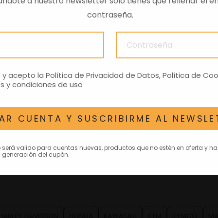
ndote a nuestro newsletter solo tienes que rellenar el em
contraseña.
o y acepto la
Política de Privacidad de Datos
,
Política de Coo
s y condiciones de uso
AR CUENTA Y SUSCRIBIRME AL NEWSLE
o será valido para cuentas nuevas, productos que no estén en oferta y h
 generación del cupón.
HARLEY DAVIDSON
HONDA
KAWASAKI
KTM
KYMCO
MA