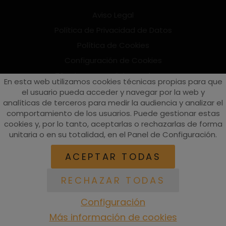
Aviso Legal
Política de Privacidad de Datos
Política de Cookies
Configuración de Cookies
Términos y condiciones de uso
En esta web utilizamos cookies técnicas propias para que
Suscríbete al Newsletter
el usuario pueda acceder y navegar por la web y
analíticas de terceros para medir la audiencia y analizar el
comportamiento de los usuarios. Puede gestionar estas
cookies y, por lo tanto, aceptarlas o rechazarlas de forma
vespaturia.es
© 2022 - Páginas web en Valencia -
Edina
unitaria o en su totalidad, en el Panel de Configuración.
ACEPTAR TODAS
RECHAZAR TODAS
Configuración
Más información de cookies
ACCESORIOS
RECAMBIOS
EQUIPACIÓN
BUSCAR
ACCESO