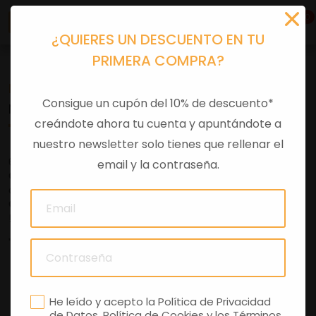
0
¿QUIERES UN DESCUENTO EN TU
PRIMERA COMPRA?
Motos de segunda mano KTM
Consigue un cupón del 10% de descuento*
MOTOS DE OCASIÓN
creándote ahora tu cuenta y apuntándote a
nuestro newsletter solo tienes que rellenar el
676 49 30 47 y te responderemos rápidamente.
email y la contraseña.
Compramos tu moto
de forma ágil, segura y sin complicaciones. ¡
Consúltanos
!
" />
FILTRAR
He leído y acepto la
Política de Privacidad
de Datos
,
Política de Cookies
y los
Términos