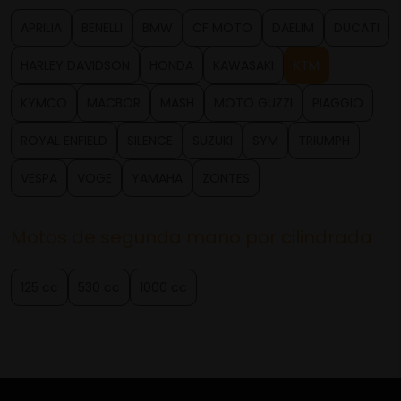
APRILIA
BENELLI
BMW
CF MOTO
DAELIM
DUCATI
HARLEY DAVIDSON
HONDA
KAWASAKI
KTM
KYMCO
MACBOR
MASH
MOTO GUZZI
PIAGGIO
ROYAL ENFIELD
SILENCE
SUZUKI
SYM
TRIUMPH
VESPA
VOGE
YAMAHA
ZONTES
Motos de segunda mano por cilindrada
125 cc
530 cc
1000 cc