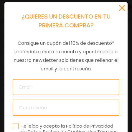
0
¿QUIERES UN DESCUENTO EN TU
PRIMERA COMPRA?
Motos de segunda mano Harley Davidson
Consigue un cupón del 10% de descuento*
MOTOS DE OCASIÓN
creándote ahora tu cuenta y apuntándote a
nuestro newsletter solo tienes que rellenar el
676 49 30 47 y te responderemos rápidamente.
email y la contraseña.
Compramos tu moto
de forma ágil, segura y sin complicaciones. ¡
Consúltanos
!
" />
FILTRAR
He leído y acepto la
Política de Privacidad
de Datos
,
Política de Cookies
y los
Términos