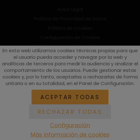
Aviso Legal
Política de Privacidad de Datos
Política de Cookies
Configuración de Cookies
Términos y condiciones de uso
En esta web utilizamos cookies técnicas propias para que
Suscríbete al Newsletter
el usuario pueda acceder y navegar por la web y
analíticas de terceros para medir la audiencia y analizar el
comportamiento de los usuarios. Puede gestionar estas
cookies y, por lo tanto, aceptarlas o rechazarlas de forma
vespaturia.es
© 2022 - Páginas web en Valencia -
Edina
unitaria o en su totalidad, en el Panel de Configuración.
ACEPTAR TODAS
RECHAZAR TODAS
Configuración
Más información de cookies
ACCESORIOS
RECAMBIOS
EQUIPACIÓN
BUSCAR
ACCESO