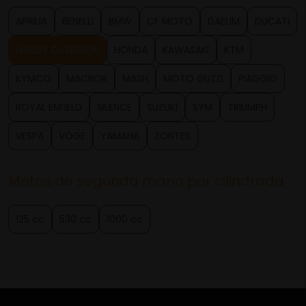
APRILIA
BENELLI
BMW
CF MOTO
DAELIM
DUCATI
HARLEY DAVIDSON
HONDA
KAWASAKI
KTM
KYMCO
MACBOR
MASH
MOTO GUZZI
PIAGGIO
ROYAL ENFIELD
SILENCE
SUZUKI
SYM
TRIUMPH
VESPA
VOGE
YAMAHA
ZONTES
Motos de segunda mano por cilindrada
125 cc
530 cc
1000 cc