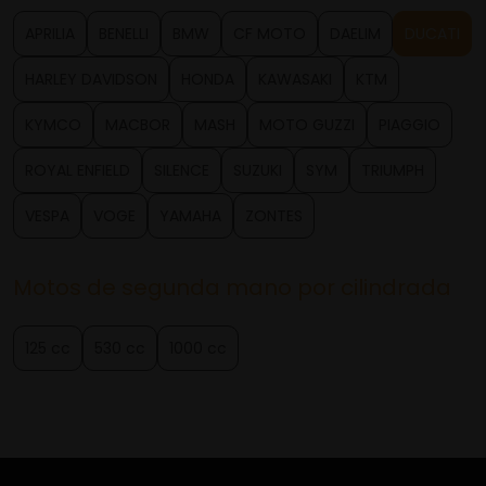
APRILIA
BENELLI
BMW
CF MOTO
DAELIM
DUCATI
HARLEY DAVIDSON
HONDA
KAWASAKI
KTM
KYMCO
MACBOR
MASH
MOTO GUZZI
PIAGGIO
ROYAL ENFIELD
SILENCE
SUZUKI
SYM
TRIUMPH
VESPA
VOGE
YAMAHA
ZONTES
Motos de segunda mano por cilindrada
125 cc
530 cc
1000 cc