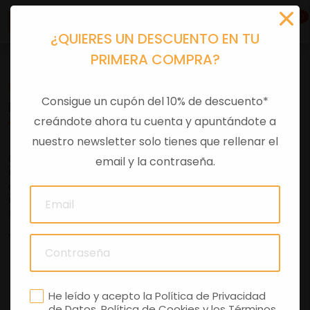
0
¿QUIERES UN DESCUENTO EN TU
PRIMERA COMPRA?
Motos de segunda mano Ducati
Consigue un cupón del 10% de descuento*
MOTOS DE OCASIÓN
creándote ahora tu cuenta y apuntándote a
nuestro newsletter solo tienes que rellenar el
676 49 30 47 y te responderemos rápidamente.
email y la contraseña.
Compramos tu moto
de forma ágil, segura y sin complicaciones. ¡
Consúltanos
!
" />
FILTRAR
He leído y acepto la
Política de Privacidad
de Datos
,
Política de Cookies
y los
Términos