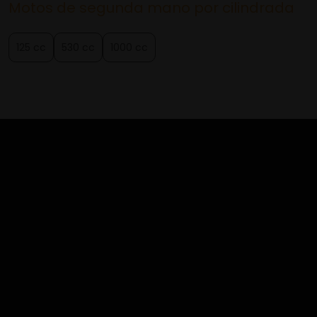
Motos de segunda mano por cilindrada
125 cc
530 cc
1000 cc