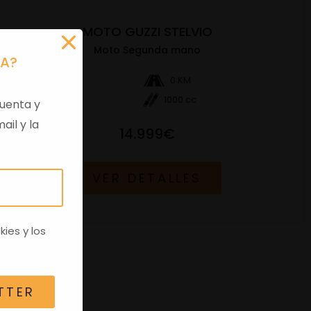
MOTO GUZZI STELVIO
Moto Segunda mano
RA?
Gasolina
0 KM
2024
1000 cc
uenta y
ail y la
14.999€
VER DETALLES
kies
y los
TTER