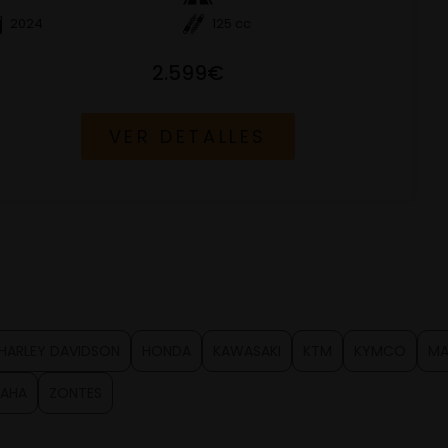
2024
125 cc
2.599€
VER DETALLES
HARLEY DAVIDSON
HONDA
KAWASAKI
KTM
KYMCO
MA
AHA
ZONTES