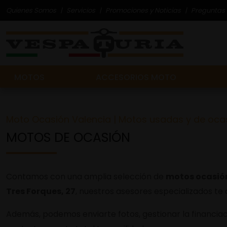
Quienes Somos
Servicios
Promociones y Noticias
Preguntas 
MOTOS
ACCESORIOS MOTO
Moto Ocasión Valencia | Motos usadas y de oca
MOTOS DE OCASIÓN
Contamos con una amplia selección de
motos ocasió
Tres Forques, 27
, nuestros asesores especializados te
Además, podemos enviarte fotos, gestionar la financiaci