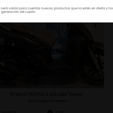
o será valido para cuentas nuevas, productos que no estén en oferta y h
 generación del cupón.
KYMCO PEOPLE S 125 ABS "DANA"
Moto Segunda mano
Gasolina
0 KM