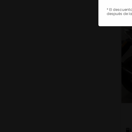
* El descuent
después de la