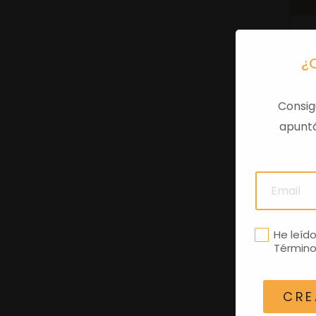
¿
Consig
apuntá
He leíd
Término
CRE