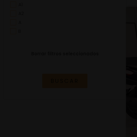
A1
A2
A
B
Borrar filtros seleccionados
BUSCAR