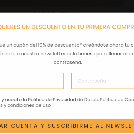
PIAGGIO MP3 530
Moto Segunda mano
QUIERES UN DESCUENTO EN TU PRIMERA COMP
Gasolina
0 KM
2025
530 cc
ue un cupón del 10% de descuento* creándote ahora tu c
ndote a nuestro newsletter solo tienes que rellenar el em
11.599€
contraseña.
VER DETALLES
o y acepto la
Política de Privacidad de Datos
,
Política de Coo
s y condiciones de uso
AR CUENTA Y SUSCRIBIRME AL NEWSLE