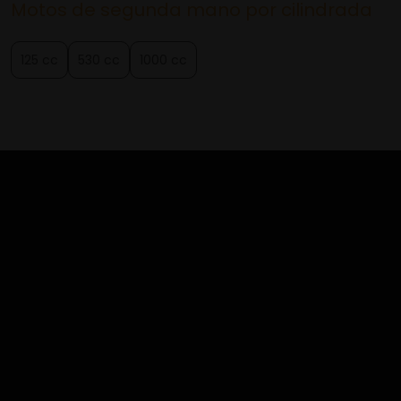
Motos de segunda mano por cilindrada
125 cc
530 cc
1000 cc