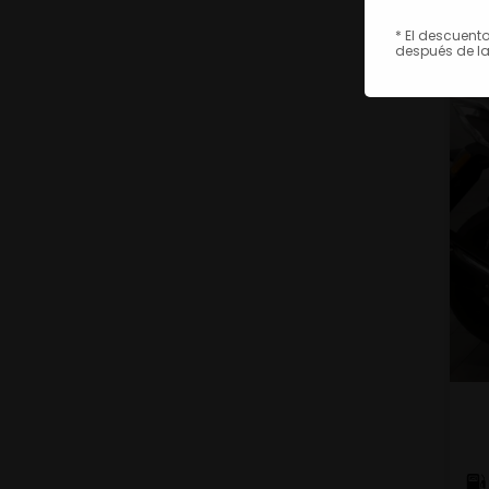
* El descuent
después de la