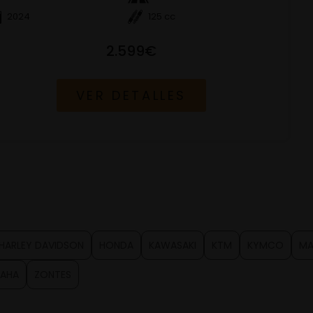
2024
125 cc
2.599€
VER DETALLES
HARLEY DAVIDSON
HONDA
KAWASAKI
KTM
KYMCO
MA
AHA
ZONTES