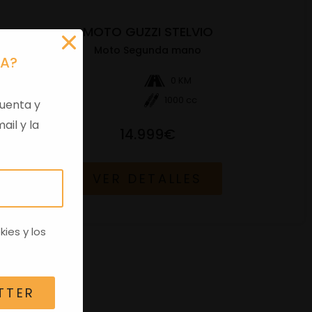
MOTO GUZZI STELVIO
Moto Segunda mano
RA?
Gasolina
0 KM
2024
1000 cc
uenta y
ail y la
14.999€
VER DETALLES
kies
y los
TTER