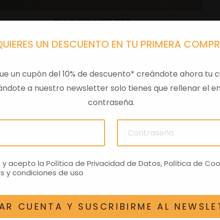
PIAGGIO MP3 530
Moto Segunda mano
QUIERES UN DESCUENTO EN TU PRIMERA COMP
Gasolina
0 KM
2025
530 cc
ue un cupón del 10% de descuento* creándote ahora tu c
ndote a nuestro newsletter solo tienes que rellenar el em
11.599€
contraseña.
VER DETALLES
o y acepto la
Política de Privacidad de Datos
,
Política de Coo
s y condiciones de uso
AR CUENTA Y SUSCRIBIRME AL NEWSLE