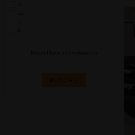
A1
A2
A
B
Borrar filtros seleccionados
BUSCAR