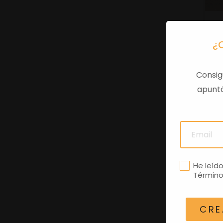
¿
Consig
apuntá
He leíd
Término
CRE