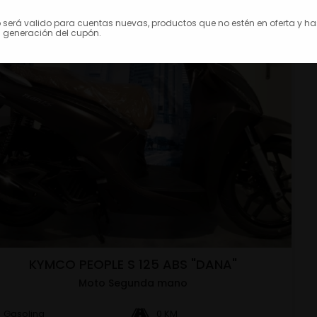
o será valido para cuentas nuevas, productos que no estén en oferta y h
 generación del cupón.
KYMCO PEOPLE S 125 ABS "DANA"
Moto Segunda mano
Gasolina
0 KM