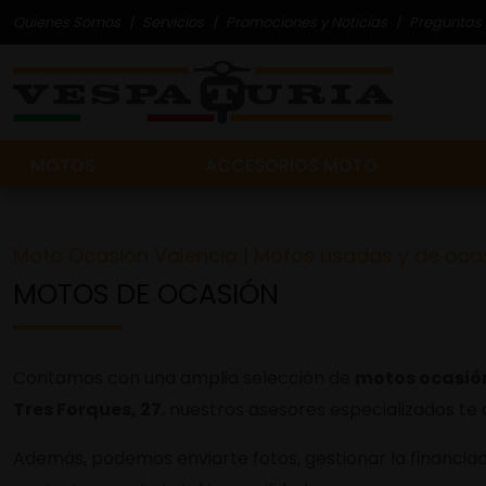
Quienes Somos
Servicios
Promociones y Noticias
Preguntas 
MOTOS
ACCESORIOS MOTO
Moto Ocasión Valencia | Motos usadas y de oca
MOTOS DE OCASIÓN
Contamos con una amplia selección de
motos ocasió
Tres Forques, 27
, nuestros asesores especializados te
Además, podemos enviarte fotos, gestionar la financiaci