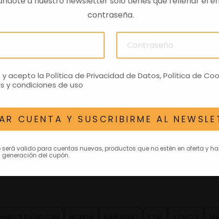
ndote a nuestro newsletter solo tienes que rellenar el em
contraseña.
o y acepto la
Política de Privacidad de Datos
,
Política de Coo
s y condiciones de uso
AR CUENTA Y SUSCRIBIRME AL NEWSLE
o será valido para cuentas nuevas, productos que no estén en oferta y h
 generación del cupón.
HARLEY DAVIDSON
HONDA
KAWASAKI
KTM
KYMCO
MA