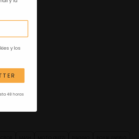
ail y la
kies
y los
TTER
asta 48 horas
CBOR
MASH
MOTO GUZZI
PIAGGIO
ROYAL ENFIELD