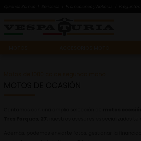
Quienes Somos
Servicios
Promociones y Noticias
Preguntas 
MOTOS
ACCESORIOS MOTO
Motos de 1000 cc de segunda mano
MOTOS DE OCASIÓN
Contamos con una amplia selección de
motos ocasió
Tres Forques, 27
, nuestros asesores especializados te
Además, podemos enviarte fotos, gestionar la financiaci