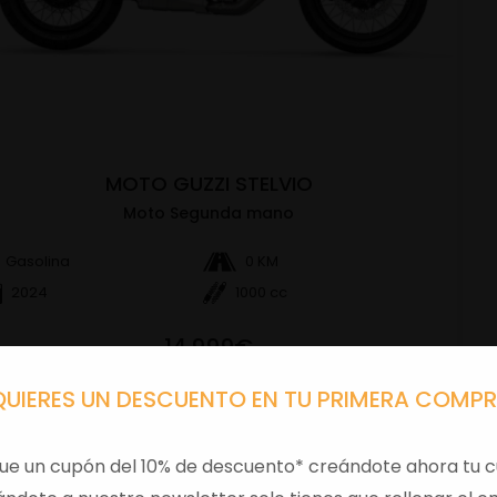
MOTO GUZZI STELVIO
Moto Segunda mano
Gasolina
0 KM
2024
1000 cc
14.999€
QUIERES UN DESCUENTO EN TU PRIMERA COMP
VER DETALLES
ue un cupón del 10% de descuento* creándote ahora tu c