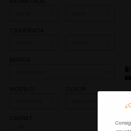
KILOMETROS
Desde
Hasta
CILINDRADA
1000 cc
1000 cc
MARCA
Seleccionar
MODELO
COLOR
Seleccionar
Seleccionar
¿
CARNET
Consig
AM