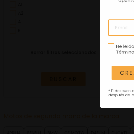
apuntá
A1
A2
A
B
He leíd
Término
Borrar filtros seleccionados
CRE
BUSCAR
* El descuent
después de la
Motos de segunda mano de la marca
APRILIA
BENELLI
BMW
CF MOTO
DAELIM
DUCATI