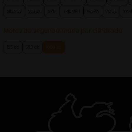
SILENCE
SUZUKI
SYM
TRIUMPH
VESPA
VOGE
YAM
Motos de segunda mano por cilindrada
125 cc
530 cc
1000 cc